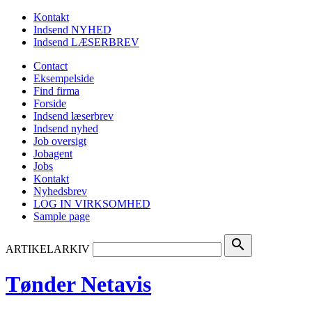
Kontakt
Indsend NYHED
Indsend LÆSERBREV
Contact
Eksempelside
Find firma
Forside
Indsend læserbrev
Indsend nyhed
Job oversigt
Jobagent
Jobs
Kontakt
Nyhedsbrev
LOG IN VIRKSOMHED
Sample page
search
ARTIKELARKIV
Tønder Netavis