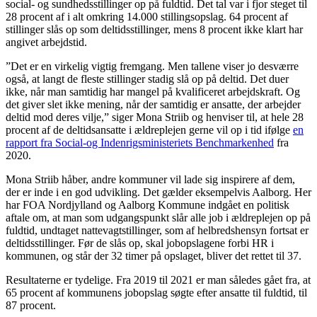
social- og sundhedsstillinger op på fuldtid. Det tal var i fjor steget til
28 procent af i alt omkring 14.000 stillingsopslag. 64 procent af
stillinger slås op som deltidsstillinger, mens 8 procent ikke klart har
angivet arbejdstid.
”Det er en virkelig vigtig fremgang. Men tallene viser jo desværre
også, at langt de fleste stillinger stadig slå op på deltid. Det duer
ikke, når man samtidig har mangel på kvalificeret arbejdskraft. Og
det giver slet ikke mening, når der samtidig er ansatte, der arbejder
deltid mod deres vilje,” siger Mona Striib og henviser til, at hele 28
procent af de deltidsansatte i ældreplejen gerne vil op i tid ifølge
en
rapport fra Social-og Indenrigsministeriets Benchmarkenhed
fra
2020.
Mona Striib håber, andre kommuner vil lade sig inspirere af dem,
der er inde i en god udvikling. Det gælder eksempelvis Aalborg. Her
har FOA Nordjylland og Aalborg Kommune indgået en politisk
aftale om, at man som udgangspunkt slår alle job i ældreplejen op på
fuldtid, undtaget nattevagtstillinger, som af helbredshensyn fortsat er
deltidsstillinger. Før de slås op, skal jobopslagene forbi HR i
kommunen, og står der 32 timer på opslaget, bliver det rettet til 37.
Resultaterne er tydelige. Fra 2019 til 2021 er man således gået fra, at
65 procent af kommunens jobopslag søgte efter ansatte til fuldtid, til
87 procent.