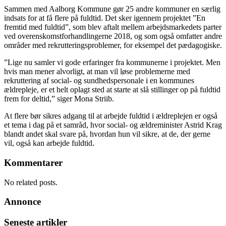
Sammen med Aalborg Kommune gør 25 andre kommuner en særlig
indsats for at få flere på fuldtid. Det sker igennem projektet ”En
fremtid med fuldtid”, som blev aftalt mellem arbejdsmarkedets parter
ved overenskomstforhandlingerne 2018, og som også omfatter andre
områder med rekrutteringsproblemer, for eksempel det pædagogiske.
”Lige nu samler vi gode erfaringer fra kommunerne i projektet. Men
hvis man mener alvorligt, at man vil løse problemerne med
rekruttering af social- og sundhedspersonale i en kommunes
ældrepleje, er et helt oplagt sted at starte at slå stillinger op på fuldtid
frem for deltid,” siger Mona Striib.
At flere bør sikres adgang til at arbejde fuldtid i ældreplejen er også
et tema i dag på et samråd, hvor social- og ældreminister Astrid Krag
blandt andet skal svare på, hvordan hun vil sikre, at de, der gerne
vil, også kan arbejde fuldtid.
Kommentarer
No related posts.
Annonce
Seneste artikler