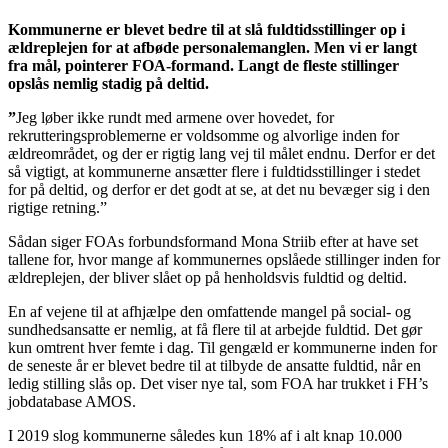
Kommunerne er blevet bedre til at slå fuldtidsstillinger op i
ældreplejen for at afbøde personalemanglen. Men vi er langt
fra mål, pointerer FOA-formand. Langt de fleste stillinger
opslås nemlig stadig på deltid.
”
Jeg løber ikke rundt med armene over hovedet, for
rekrutteringsproblemerne er voldsomme og alvorlige inden for
ældreområdet, og der er rigtig lang vej til målet endnu. Derfor er det
så vigtigt, at kommunerne ansætter flere i fuldtidsstillinger i stedet
for på deltid, og derfor er det godt at se, at det nu bevæger sig i den
rigtige retning.”
Sådan siger FOAs forbundsformand Mona Striib efter at have set
tallene for, hvor mange af kommunernes opslåede stillinger inden for
ældreplejen, der bliver slået op på henholdsvis fuldtid og deltid.
En af vejene til at afhjælpe den omfattende mangel på social- og
sundhedsansatte er nemlig, at få flere til at arbejde fuldtid. Det gør
kun omtrent hver femte i dag. Til gengæld er kommunerne inden for
de seneste år er blevet bedre til at tilbyde de ansatte fuldtid, når en
ledig stilling slås op. Det viser nye tal, som FOA har trukket i FH’s
jobdatabase AMOS.
I 2019 slog kommunerne således kun 18% af i alt knap 10.000