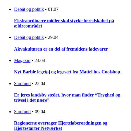
Debat og politik
•
01.07
Ekstraordinære midler skal styrke beredskabet på
ældreområdet
Debat og politik
•
29.04
Akvakulturen er en del af fremtidens fødevarer
Magaxin
•
23.04
Nyt Barbie legetøj og legesæt fra Mattel hos Coolshop
Samfund
•
22.04
Er jeres landsby stedet, hvor man finder “Tryghed og
trivsel i det nære”
Samfund
•
09.04
Regionerne overtager Hjerteløberordningen og
Hjertestarter-Netværket