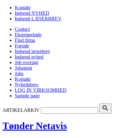
Kontakt
Indsend NYHED
Indsend LÆSERBREV
Contact
Eksempelside
Find firma
Forside
Indsend læserbrev
Indsend nyhed
Job oversigt
Jobagent
Jobs
Kontakt
Nyhedsbrev
LOG IN VIRKSOMHED
Sample page
search
ARTIKELARKIV
Tønder Netavis