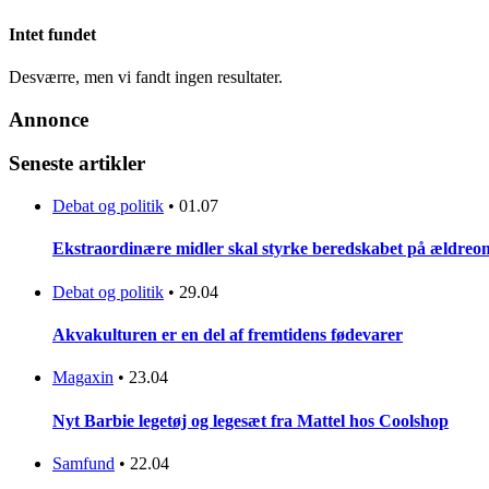
Intet fundet
Desværre, men vi fandt ingen resultater.
Annonce
Seneste artikler
Debat og politik
•
01.07
Ekstraordinære midler skal styrke beredskabet på ældreo
Debat og politik
•
29.04
Akvakulturen er en del af fremtidens fødevarer
Magaxin
•
23.04
Nyt Barbie legetøj og legesæt fra Mattel hos Coolshop
Samfund
•
22.04