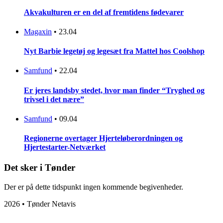
Akvakulturen er en del af fremtidens fødevarer
Magaxin
•
23.04
Nyt Barbie legetøj og legesæt fra Mattel hos Coolshop
Samfund
•
22.04
Er jeres landsby stedet, hvor man finder “Tryghed og
trivsel i det nære”
Samfund
•
09.04
Regionerne overtager Hjerteløberordningen og
Hjertestarter-Netværket
Det sker i Tønder
Der er på dette tidspunkt ingen kommende begivenheder.
2026 • Tønder Netavis