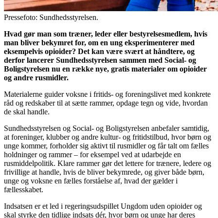
Pressefoto: Sundhedsstyrelsen.
Hvad gør man som træner, leder eller bestyrelsesmedlem, hvis
man bliver bekymret for, om en ung eksperimenterer med
eksempelvis opioider? Det kan være svært at håndtere, og
derfor lancerer Sundhedsstyrelsen sammen med Social- og
Boligstyrelsen nu en række nye, gratis materialer om opioider
og andre rusmidler.
Materialerne guider voksne i fritids- og foreningslivet med konkrete
råd og redskaber til at sætte rammer, opdage tegn og vide, hvordan
de skal handle.
Sundhedsstyrelsen og Social- og Boligstyrelsen anbefaler samtidig,
at foreninger, klubber og andre kultur- og fritidstilbud, hvor børn og
unge kommer, forholder sig aktivt til rusmidler og får talt om fælles
holdninger og rammer – for eksempel ved at udarbejde en
rusmiddelpolitik. Klare rammer gør det lettere for trænere, ledere og
frivillige at handle, hvis de bliver bekymrede, og giver både børn,
unge og voksne en fælles forståelse af, hvad der gælder i
fællesskabet.
Indsatsen er et led i regeringsudspillet Ungdom uden opioider og
skal styrke den tidlige indsats dér, hvor børn og unge har deres