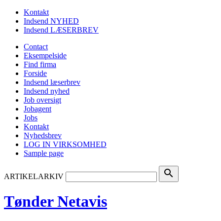
Kontakt
Indsend NYHED
Indsend LÆSERBREV
Contact
Eksempelside
Find firma
Forside
Indsend læserbrev
Indsend nyhed
Job oversigt
Jobagent
Jobs
Kontakt
Nyhedsbrev
LOG IN VIRKSOMHED
Sample page
search
ARTIKELARKIV
Tønder Netavis