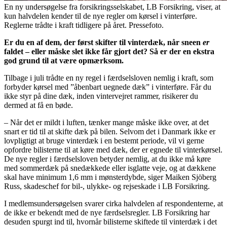
En ny undersøgelse fra forsikringsselskabet, LB Forsikring, viser, at
kun halvdelen kender til de nye regler om kørsel i vinterføre.
Reglerne trådte i kraft tidligere på året. Pressefoto.
Er du en af dem, der først skifter til vinterdæk, når sneen
er
faldet – eller måske slet ikke får gjort det? Så er der en ekstra
god grund til at være opmærksom.
Tilbage i juli trådte en ny regel i færdselsloven nemlig i kraft, som
forbyder kørsel med ”åbenbart uegnede dæk” i vinterføre. Får du
ikke styr på dine dæk, inden vintervejret rammer, risikerer du
dermed at få en bøde.
– Når det er mildt i luften, tænker mange måske ikke over, at det
snart er tid til at skifte dæk på bilen. Selvom det i Danmark ikke er
lovpligtigt at bruge vinterdæk i en bestemt periode, vil vi gerne
opfordre bilisterne til at køre med dæk, der er egnede til vinterkørsel.
De nye regler i færdselsloven betyder nemlig, at du ikke må køre
med sommerdæk på snedækkede eller isglatte veje, og at dækkene
skal have minimum 1,6 mm i mønsterdybde, siger Maiken Sjöberg
Russ, skadeschef for bil-, ulykke- og rejseskade i LB Forsikring.
I medlemsundersøgelsen svarer cirka halvdelen af respondenterne, at
de ikke er bekendt med de nye færdselsregler. LB Forsikring har
desuden spurgt ind til, hvornår bilisterne skiftede til vinterdæk i det