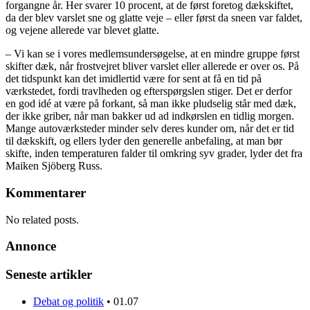
forgangne år. Her svarer 10 procent, at de først foretog dækskiftet,
da der blev varslet sne og glatte veje – eller først da sneen var faldet,
og vejene allerede var blevet glatte.
– Vi kan se i vores medlemsundersøgelse, at en mindre gruppe først
skifter dæk, når frostvejret bliver varslet eller allerede er over os. På
det tidspunkt kan det imidlertid være for sent at få en tid på
værkstedet, fordi travlheden og efterspørgslen stiger. Det er derfor
en god idé at være på forkant, så man ikke pludselig står med dæk,
der ikke griber, når man bakker ud ad indkørslen en tidlig morgen.
Mange autoværksteder minder selv deres kunder om, når det er tid
til dækskift, og ellers lyder den generelle anbefaling, at man bør
skifte, inden temperaturen falder til omkring syv grader, lyder det fra
Maiken Sjöberg Russ.
Kommentarer
No related posts.
Annonce
Seneste artikler
Debat og politik
•
01.07