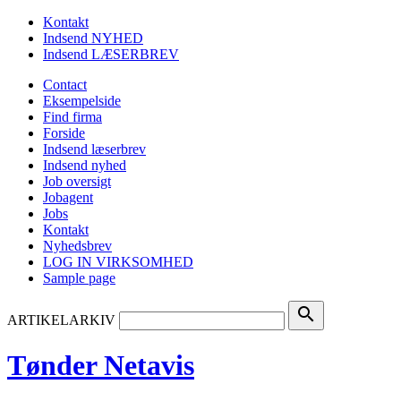
Kontakt
Indsend NYHED
Indsend LÆSERBREV
Contact
Eksempelside
Find firma
Forside
Indsend læserbrev
Indsend nyhed
Job oversigt
Jobagent
Jobs
Kontakt
Nyhedsbrev
LOG IN VIRKSOMHED
Sample page
search
ARTIKELARKIV
Tønder Netavis