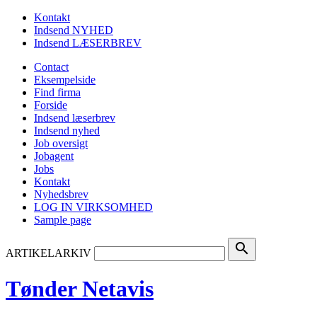
Kontakt
Indsend NYHED
Indsend LÆSERBREV
Contact
Eksempelside
Find firma
Forside
Indsend læserbrev
Indsend nyhed
Job oversigt
Jobagent
Jobs
Kontakt
Nyhedsbrev
LOG IN VIRKSOMHED
Sample page
search
ARTIKELARKIV
Tønder Netavis