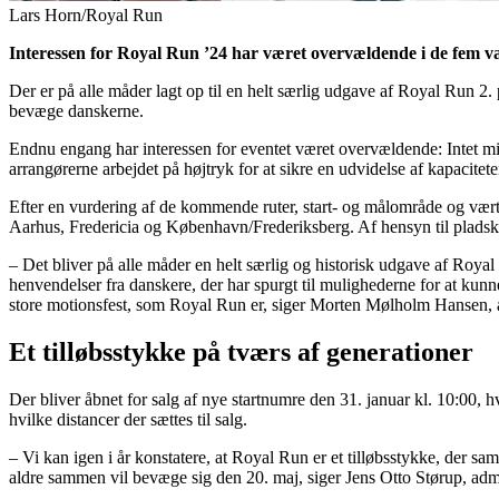
Lars Horn/Royal Run
Interessen for Royal Run ’24 har været overvældende i de fem vær
Der er på alle måder lagt op til en helt særlig udgave af Royal Run 2
bevæge danskerne.
Endnu engang har interessen for eventet været overvældende: Intet mind
arrangørerne arbejdet på højtryk for at sikre en udvidelse af kapacitete
Efter en vurdering af de kommende ruter, start- og målområde og værts
Aarhus, Fredericia og København/Frederiksberg. Af hensyn til pladska
– Det bliver på alle måder en helt særlig og historisk udgave af Royal
henvendelser fra danskere, der har spurgt til mulighederne for at kunne 
store motionsfest, som Royal Run er, siger Morten Mølholm Hansen, 
Et tilløbsstykke på tværs af generationer
Der bliver åbnet for salg af nye startnumre den 31. januar kl. 10:00, h
hvilke distancer der sættes til salg.
– Vi kan igen i år konstatere, at Royal Run er et tilløbsstykke, der sam
aldre sammen vil bevæge sig den 20. maj, siger Jens Otto Størup, ad