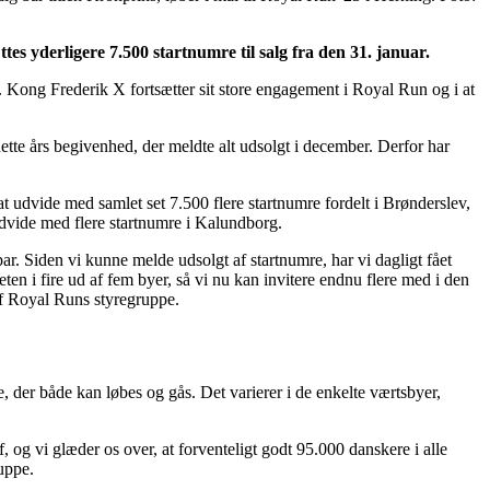
s yderligere 7.500 startnumre til salg fra den 31. januar.
. Kong Frederik X fortsætter sit store engagement i Royal Run og i at
ette års begivenhed, der meldte alt udsolgt i december. Derfor har
 udvide med samlet set 7.500 flere startnumre fordelt i Brønderslev,
udvide med flere startnumre i Kalundborg.
r. Siden vi kunne melde udsolgt af startnumre, har vi dagligt fået
eten i fire ud af fem byer, så vi nu kan invitere endnu flere med i den
f Royal Runs styregruppe.
e, der både kan løbes og gås. Det varierer i de enkelte værtsbyer,
f, og vi glæder os over, at forventeligt godt 95.000 danskere i alle
uppe.