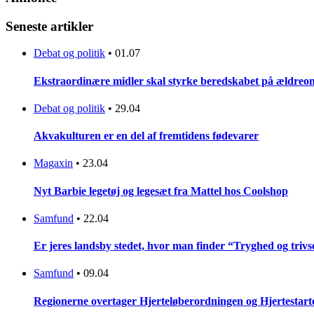
Seneste artikler
Debat og politik
•
01.07
Ekstraordinære midler skal styrke beredskabet på ældreo
Debat og politik
•
29.04
Akvakulturen er en del af fremtidens fødevarer
Magaxin
•
23.04
Nyt Barbie legetøj og legesæt fra Mattel hos Coolshop
Samfund
•
22.04
Er jeres landsby stedet, hvor man finder “Tryghed og trivse
Samfund
•
09.04
Regionerne overtager Hjerteløberordningen og Hjertestar