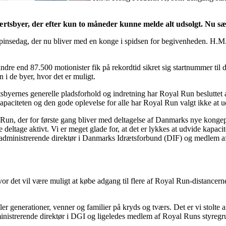
tsbyer, der efter kun to måneder kunne melde alt udsolgt. Nu sætte
. pinsedag, der nu bliver med en konge i spidsen for begivenheden. H.M
re end 87.500 motionister fik på rekordtid sikret sig startnummer til d
n i de byer, hvor det er muligt.
byernes generelle pladsforhold og indretning har Royal Run besluttet at
paciteten og den gode oplevelse for alle har Royal Run valgt ikke at 
 Run, der for første gang bliver med deltagelse af Danmarks nye kongepa
deltage aktivt. Vi er meget glade for, at det er lykkes at udvide kapacit
administrerende direktør i Danmarks Idrætsforbund (DIF) og medlem a
vor det vil være muligt at købe adgang til flere af Royal Run-distancern
ler generationer, venner og familier på kryds og tværs. Det er vi stolte a
ministrerende direktør i DGI og ligeledes medlem af Royal Runs styregr