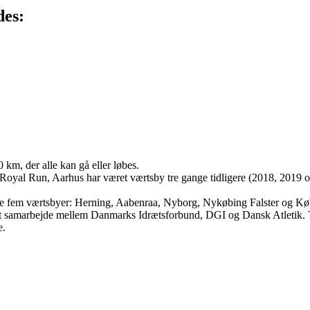
des:
km, der alle kan gå eller løbes.
oyal Run, Aarhus har været værtsby tre gange tidligere (2018, 2019 o
 de fem værtsbyer: Herning, Aabenraa, Nyborg, Nykøbing Falster og K
– et samarbejde mellem Danmarks Idrætsforbund, DGI og Dansk Atletik
e.