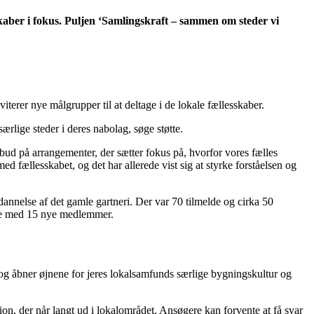
skaber i fokus. Puljen ‘Samlingskraft – sammen om steder vi
terer nye målgrupper til at deltage i de lokale fællesskaber.
ærlige steder i deres nabolag, søge støtte.
bud på arrangementer, der sætter fokus på, hvorfor vores fælles
d fællesskabet, og det har allerede vist sig at styrke forståelsen og
nelse af det gamle gartneri. Der var 70 tilmelde og cirka 50
uppe med 15 nye medlemmer.
r og åbner øjnene for jeres lokalsamfunds særlige bygningskultur og
itation, der når langt ud i lokalområdet. Ansøgere kan forvente at få svar