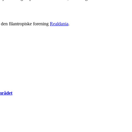
 den filantropiske forening
Realdania
.
mrådet