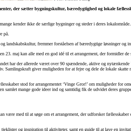
ementer, der sætter bygningskultur, bæredygtighed og lokale fælles
 mange kender ikke de særlige bygninger og steder i deres lokalområde.
e på.
 og landskabskultur, fremmer forståelsen af bæredygtige løsninger og invi
en 23. maj kan alle med en god idé til et arrangement, der formidler de s
 landet har der allerede været over 90 spændende, aktive og nytænkende 
. Samlingskraft giver muligheden for at fejre og dele de lokale skatte me
esskaber stod for arrangementet ‘Vinge Gror!’ om muligheder for omdan
uppen samlet mange gode ideer ind og samtidig fik de udvidet deres gr
, kan være med til at søge om et arrangement, der udforsker fællesskabe
 tjeklister og inspiration til aktiviteter, samt en guide til at lave en inv