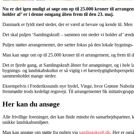
Nu er det igen muligt at søge om op til 25.000 kroner til arrang
holder af’ er i denne omgang åben frem til den 23. maj.
Danmark er fyldt med steder, der er værd at bevare og kende til. Men
Det skal puljen ‘Samlingskraft – sammen om steder vi holder af’ ændr
Puljen støtter arrangementer, der sætter fokus på den lokale bygnings-
Man kan søge om op til 25.000 kroner til et arrangement, og frem til d
Det er fjerde gang, at Samlingskraft åbner for ansøgninger, og i hele
bygnings- og landskabskultur er så vigtig i et bæredygtighedsperspektiv
sammenholdet mange steder.
Eksempelvis i Frederikssunds nye bydel, Vinge, hvor Grønne Nabofæll
fremmødte trods kedeligt regnvejr. Til arrangementet fik initiativgr
Her kan du ansøge
Alle frivillige foreninger, der kan finde mindst én samarbejdspartner
unikke landskabsmiljøer.
Man kan ansøge om støtte fra puljen via
samlingskraft.dk
. Her er også