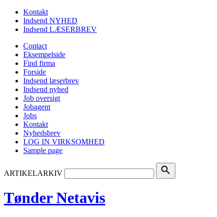
Kontakt
Indsend NYHED
Indsend LÆSERBREV
Contact
Eksempelside
Find firma
Forside
Indsend læserbrev
Indsend nyhed
Job oversigt
Jobagent
Jobs
Kontakt
Nyhedsbrev
LOG IN VIRKSOMHED
Sample page
search
ARTIKELARKIV
Tønder Netavis