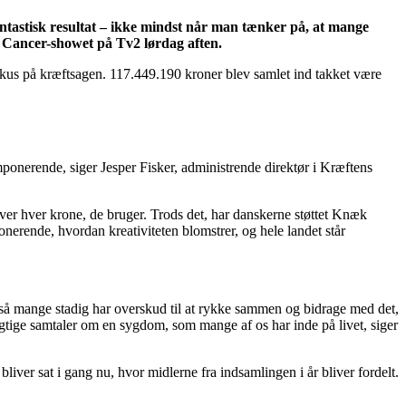
ntastisk resultat – ikke mindst når man tænker på, at mange
 Cancer-showet på Tv2 lørdag aften.
 på kræftsagen. 117.449.190 kroner blev samlet ind takket være
onerende, siger Jesper Fisker, administrende direktør i Kræftens
over hver krone, de bruger. Trods det, har danskerne støttet Knæk
nerende, hvordan kreativiteten blomstrer, og hele landet står
 så mange stadig har overskud til at rykke sammen og bidrage med det,
gtige samtaler om en sygdom, som mange af os har inde på livet, siger
liver sat i gang nu, hvor midlerne fra indsamlingen i år bliver fordelt.