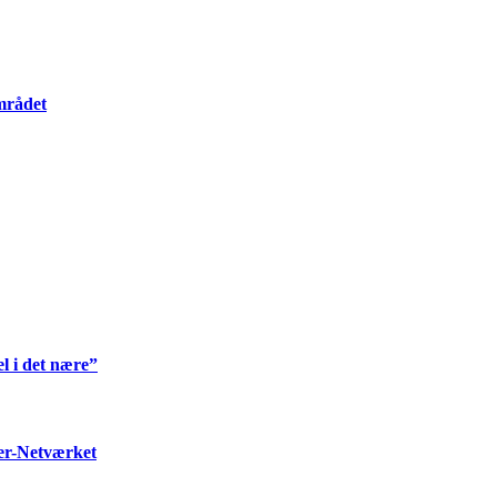
mrådet
l i det nære”
ter-Netværket