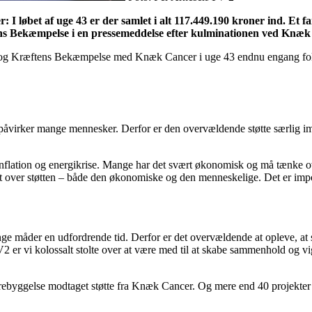
øbet af uge 43 er der samlet i alt 117.449.190 kroner ind. Et fa
ns Bekæmpelse i en pressemeddelse efter kulminationen ved Knæk
og Kræftens Bekæmpelse med Knæk Cancer i uge 43 endnu engang fokus
åvirker mange mennesker. Derfor er den overvældende støtte særlig imp
e, inflation og energikrise. Mange har det svært økonomisk og må tænke 
rt over støtten – både den økonomiske og den menneskelige. Det er impo
ange måder en udfordrende tid. Derfor er det overvældende at opleve, at
 er vi kolossalt stolte over at være med til at skabe sammenhold og vi
 forebyggelse modtaget støtte fra Knæk Cancer. Og mere end 40 projekter b