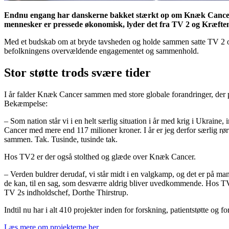
Endnu engang har danskerne bakket stærkt op om Knæk Cancer: I l
mennesker er pressede økonomisk, lyder det fra TV 2 og Kræfte
Med et budskab om at bryde tavsheden og holde sammen satte TV 2 
befolkningens overvældende engagementet og sammenhold.
Stor støtte trods svære tider
I år falder Knæk Cancer sammen med store globale forandringer, der p
Bekæmpelse:
– Som nation står vi i en helt særlig situation i år med krig i Ukrain
Cancer med mere end 117 milioner kroner. I år er jeg derfor særlig rø
sammen. Tak. Tusinde, tusinde tak.
Hos TV2 er der også stolthed og glæde over Knæk Cancer.
– Verden buldrer derudaf, vi står midt i en valgkamp, og det er på m
de kan, til en sag, som desværre aldrig bliver uvedkommende. Hos TV2
TV 2s indholdschef, Dorthe Thirstrup.
Indtil nu har i alt 410 projekter inden for forskning, patientstøtte og
Læs mere om projekterne her