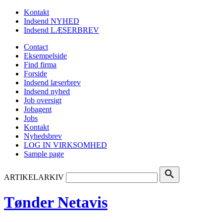
Kontakt
Indsend NYHED
Indsend LÆSERBREV
Contact
Eksempelside
Find firma
Forside
Indsend læserbrev
Indsend nyhed
Job oversigt
Jobagent
Jobs
Kontakt
Nyhedsbrev
LOG IN VIRKSOMHED
Sample page
search
ARTIKELARKIV
Tønder Netavis