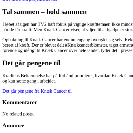
Tal sammen – hold sammen
I løbet af ugen har TV2 haft fokus på vigtige kræfttemaer. Ikke mind
når de får kræft. Men Knæk Cancer viser, at viljen til at hjælpe er stor.
Opbakning til Knæk Cancer har endnu engang overgået sig selv. Rekor
berørt af kræft. Der er blevet delt #Knækcancerblomster, taget armstræk
rørende og idérigt til Knæk Cancer over hele landet, lyder det i press
Det går pengene til
Kræftens Bekæmpelse har på forhånd prioriteret, hvordan Knæk Cance
og kan sætte gang i arbejdet.
Det går pengene fra Knæk Cancer til
Kommentarer
No related posts.
Annonce