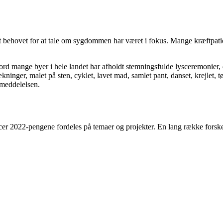
st behovet for at tale om sygdommen har været i fokus. Mange kræftpatie
d mange byer i hele landet har afholdt stemningsfulde lysceremonier, d
ninger, malet på sten, cyklet, lavet mad, samlet pant, danset, krejlet, t
emeddelelsen.
r 2022-pengene fordeles på temaer og projekter. En lang række forske