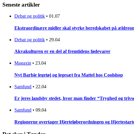
Seneste artikler
Debat og politik
•
01.07
Ekstraordinære midler skal styrke beredskabet på ældreo
Debat og politik
•
29.04
Akvakulturen er en del af fremtidens fødevarer
Magaxin
•
23.04
Nyt Barbie legetøj og legesæt fra Mattel hos Coolshop
Samfund
•
22.04
Er jeres landsby stedet, hvor man finder “Tryghed og trivse
Samfund
•
09.04
Regionerne overtager Hjerteløberordningen og Hjertestar