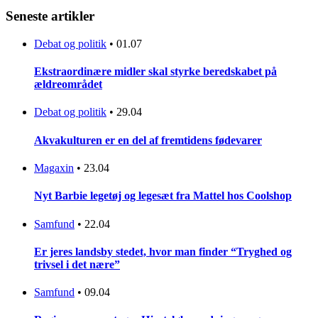
Seneste artikler
Debat og politik
•
01.07
Ekstraordinære midler skal styrke beredskabet på
ældreområdet
Debat og politik
•
29.04
Akvakulturen er en del af fremtidens fødevarer
Magaxin
•
23.04
Nyt Barbie legetøj og legesæt fra Mattel hos Coolshop
Samfund
•
22.04
Er jeres landsby stedet, hvor man finder “Tryghed og
trivsel i det nære”
Samfund
•
09.04