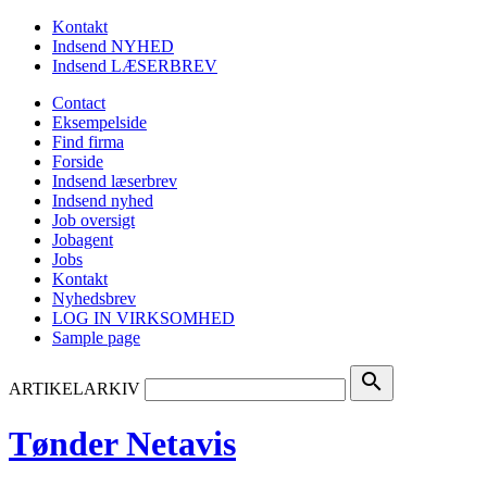
Kontakt
Indsend NYHED
Indsend LÆSERBREV
Contact
Eksempelside
Find firma
Forside
Indsend læserbrev
Indsend nyhed
Job oversigt
Jobagent
Jobs
Kontakt
Nyhedsbrev
LOG IN VIRKSOMHED
Sample page
search
ARTIKELARKIV
Tønder Netavis