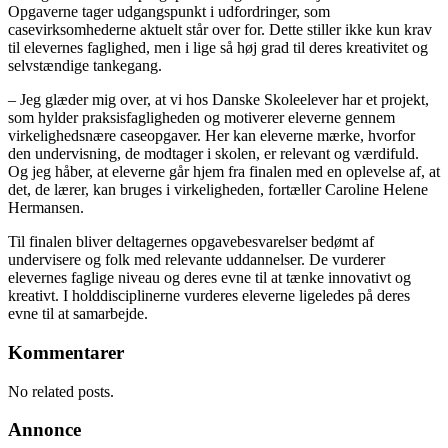
Opgaverne tager udgangspunkt i udfordringer, som
casevirksomhederne aktuelt står over for. Dette stiller ikke kun krav
til elevernes faglighed, men i lige så høj grad til deres kreativitet og
selvstændige tankegang.
– Jeg glæder mig over, at vi hos Danske Skoleelever har et projekt,
som hylder praksisfagligheden og motiverer eleverne gennem
virkelighedsnære caseopgaver. Her kan eleverne mærke, hvorfor
den undervisning, de modtager i skolen, er relevant og værdifuld.
Og jeg håber, at eleverne går hjem fra finalen med en oplevelse af, at
det, de lærer, kan bruges i virkeligheden, fortæller Caroline Helene
Hermansen.
Til finalen bliver deltagernes opgavebesvarelser bedømt af
undervisere og folk med relevante uddannelser. De vurderer
elevernes faglige niveau og deres evne til at tænke innovativt og
kreativt. I holddisciplinerne vurderes eleverne ligeledes på deres
evne til at samarbejde.
Kommentarer
No related posts.
Annonce