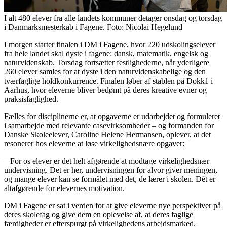
I alt 480 elever fra alle landets kommuner detager onsdag og torsdag
i Danmarksmesterkab i Fagene. Foto: Nicolai Hegelund
I morgen starter finalen i DM i Fagene, hvor 220 udskolingselever
fra hele landet skal dyste i fagene: dansk, matematik, engelsk og
naturvidenskab. Torsdag fortsætter festlighederne, når yderligere
260 elever samles for at dyste i den naturvidenskabelige og den
tværfaglige holdkonkurrence. Finalen løber af stablen på Dokk1 i
Aarhus, hvor eleverne bliver bedømt på deres kreative evner og
praksisfaglighed.
Fælles for disciplinerne er, at opgaverne er udarbejdet og formuleret
i samarbejde med relevante casevirksomheder – og formanden for
Danske Skoleelever, Caroline Helene Hermansen, oplever, at det
resonerer hos eleverne at løse virkelighedsnære opgaver:
– For os elever er det helt afgørende at modtage virkelighedsnær
undervisning. Det er her, undervisningen for alvor giver meningen,
og mange elever kan se formålet med det, de lærer i skolen. Dét er
altafgørende for elevernes motivation.
DM i Fagene er sat i verden for at give eleverne nye perspektiver på
deres skolefag og give dem en oplevelse af, at deres faglige
færdigheder er efterspurgt på virkelighedens arbejdsmarked.