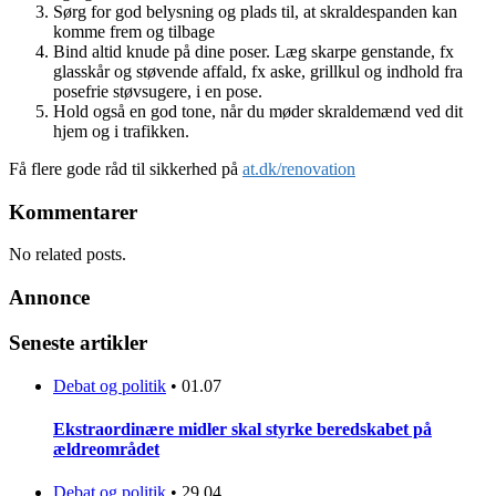
Sørg for god belysning og plads til, at skraldespanden kan
komme frem og tilbage
Bind altid knude på dine poser. Læg skarpe genstande, fx
glasskår og støvende affald, fx aske, grillkul og indhold fra
posefrie støvsugere, i en pose.
Hold også en god tone, når du møder skraldemænd ved dit
hjem og i trafikken.
Få flere gode råd til sikkerhed på
at.dk/renovation
Kommentarer
No related posts.
Annonce
Seneste artikler
Debat og politik
•
01.07
Ekstraordinære midler skal styrke beredskabet på
ældreområdet
Debat og politik
•
29.04