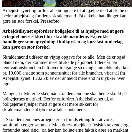
Arbejdstilsynet opfordrer alle boligejere til at hjælpe med at skabe en
bedre arbejdsdag for deres skraldemand. Få enkelte handlinger kan
gøre en stor forskel. Pressefoto.
Arbejdstilsynet opfordrer boligejere til at hjælpe med at gøre
arbejdet mere sikkert for skraldemændene. Få, enkle
handlinger som oprydning i indkørslen og kørefast underlag
kan gøre en stor forskel.
Skraldemænd udfører en vigtig opgave for os alle. Men de er også
blandt dem, der kommer mest til skade på jobbet. I flere år har
renovationsbranchen haft over tre gange så mange anmeldte ulykker
pr. 10.000 ansatte som gennemsnittet for alle brancher, viser tal fra
Arbejdstilsynet. I 2025 blev der anmeldt mere end ni ulykker hver
uge.
Mange af ulykkerne sker, når skraldemændene skal hente skrald på
boligejernes matrikel. Derfor opfordrer Arbejdstilsynet til, at
boligejerne hjælper med at gøre det mere sikkert for
skraldemændene at tømme affaldscontainere.
– Skraldemændenes arbejde er en forudsætning for, at vores
samfund hænger sammen. Men deres arbejde er fysisk krævende og
forbundet med risici, og her kan boligejerne faktisk gøre en markant