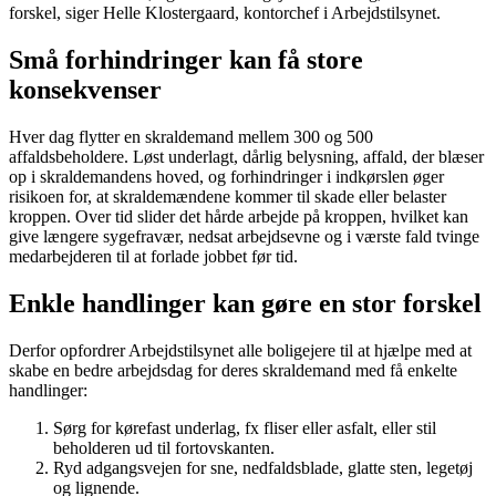
forskel, siger Helle Klostergaard, kontorchef i Arbejdstilsynet.
Små forhindringer kan få store
konsekvenser
Hver dag flytter en skraldemand mellem 300 og 500
affaldsbeholdere. Løst underlagt, dårlig belysning, affald, der blæser
op i skraldemandens hoved, og forhindringer i indkørslen øger
risikoen for, at skraldemændene kommer til skade eller belaster
kroppen. Over tid slider det hårde arbejde på kroppen, hvilket kan
give længere sygefravær, nedsat arbejdsevne og i værste fald tvinge
medarbejderen til at forlade jobbet før tid.
Enkle handlinger kan gøre en stor forskel
Derfor opfordrer Arbejdstilsynet alle boligejere til at hjælpe med at
skabe en bedre arbejdsdag for deres skraldemand med få enkelte
handlinger:
Sørg for kørefast underlag, fx fliser eller asfalt, eller stil
beholderen ud til fortovskanten.
Ryd adgangsvejen for sne, nedfaldsblade, glatte sten, legetøj
og lignende.