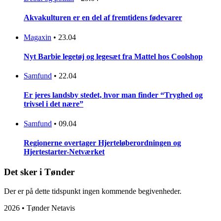
Akvakulturen er en del af fremtidens fødevarer
Magaxin
•
23.04
Nyt Barbie legetøj og legesæt fra Mattel hos Coolshop
Samfund
•
22.04
Er jeres landsby stedet, hvor man finder “Tryghed og
trivsel i det nære”
Samfund
•
09.04
Regionerne overtager Hjerteløberordningen og
Hjertestarter-Netværket
Det sker i Tønder
Der er på dette tidspunkt ingen kommende begivenheder.
2026 • Tønder Netavis