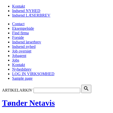
Kontakt
Indsend NYHED
Indsend LÆSERBREV
Contact
Eksempelside
Find firma
Forside
Indsend læserbrev
Indsend nyhed
Job oversigt
Jobagent
Jobs
Kontakt
Nyhedsbrev
LOG IN VIRKSOMHED
Sample page
search
ARTIKELARKIV
Tønder Netavis