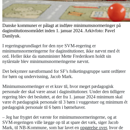
Danske kommuner er pålagt at indføre minimumsnormeringer på
daginstitutionsområdet inden 1. januar 2024. Arkivfoto: Pavel
Danilyuk.
I regeringsgrundlaget for den nye SVM-regering er
minimumsnormeringerne for daginstitutioner, ikke nævnt med ét
ord. Heller ikke da statsminister Mette Frederiksen holdt sin
nytårstale blev minimumsnormeringerne nævnt.
Det bekymrer næstformand for SF’s folketingsgruppe samt ordfører
for børn og undervisning, Jacob Mark.
Minimumsnormeringer er et krav til, hvor meget pædagogisk
personale der skal være ansat i daginstitutioner. Under den tidligere
regering blev det besluttet, at der fra 1. januar 2024 minimum skal
være ét pædagogisk personale til 3 børn i vuggestuer og minimum ét
pædagogisk personale til 6 børn i børnehaver.
– Jeg har frygtet det værste for minimumsnormeringerne, og at
SVM-regeringen ville lægge op til at spare det væk, siger Jacob
Mark, til NB-Kommune, som har lavet en
opgørelse over
, hvor de