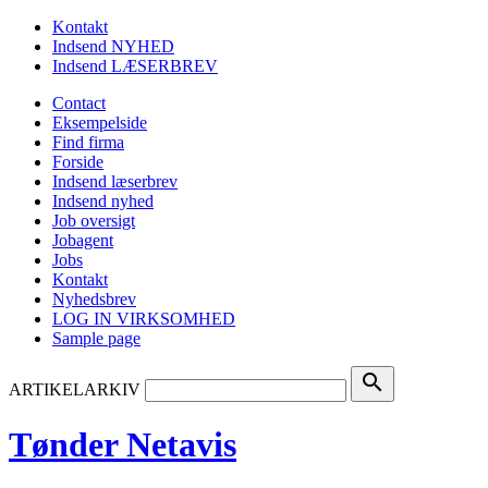
Kontakt
Indsend NYHED
Indsend LÆSERBREV
Contact
Eksempelside
Find firma
Forside
Indsend læserbrev
Indsend nyhed
Job oversigt
Jobagent
Jobs
Kontakt
Nyhedsbrev
LOG IN VIRKSOMHED
Sample page
search
ARTIKELARKIV
Tønder Netavis