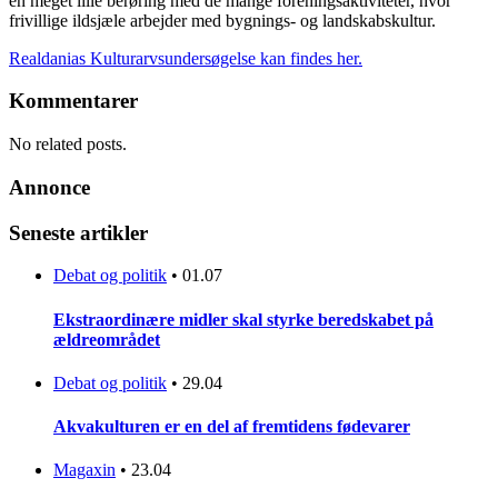
en meget lille berøring med de mange foreningsaktiviteter, hvor
frivillige ildsjæle arbejder med bygnings- og landskabskultur.
Realdanias Kulturarvsundersøgelse kan findes her.
Kommentarer
No related posts.
Annonce
Seneste artikler
Debat og politik
•
01.07
Ekstraordinære midler skal styrke beredskabet på
ældreområdet
Debat og politik
•
29.04
Akvakulturen er en del af fremtidens fødevarer
Magaxin
•
23.04