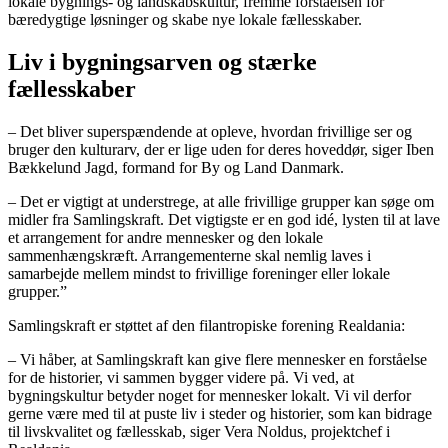
lokale bygnings- og landskabskultur, fremme forståelsen for
bæredygtige løsninger og skabe nye lokale fællesskaber.
Liv i bygningsarven og stærke
fællesskaber
– Det bliver superspændende at opleve, hvordan frivillige ser og
bruger den kulturarv, der er lige uden for deres hoveddør, siger Iben
Bækkelund Jagd, formand for By og Land Danmark.
– Det er vigtigt at understrege, at alle frivillige grupper kan søge om
midler fra Samlingskraft. Det vigtigste er en god idé, lysten til at lave
et arrangement for andre mennesker og den lokale
sammenhængskræft. Arrangementerne skal nemlig laves i
samarbejde mellem mindst to frivillige foreninger eller lokale
grupper.”
Samlingskraft er støttet af den filantropiske forening Realdania:
– Vi håber, at Samlingskraft kan give flere mennesker en forståelse
for de historier, vi sammen bygger videre på. Vi ved, at
bygningskultur betyder noget for mennesker lokalt. Vi vil derfor
gerne være med til at puste liv i steder og historier, som kan bidrage
til livskvalitet og fællesskab, siger Vera Noldus, projektchef i