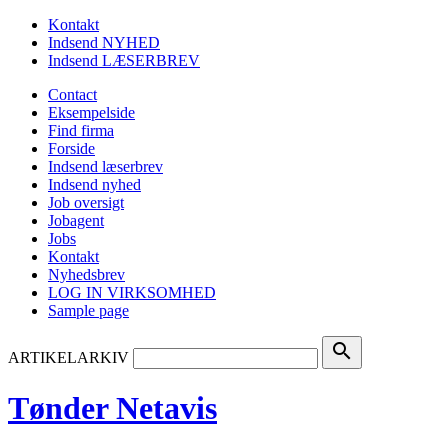
Kontakt
Indsend NYHED
Indsend LÆSERBREV
Contact
Eksempelside
Find firma
Forside
Indsend læserbrev
Indsend nyhed
Job oversigt
Jobagent
Jobs
Kontakt
Nyhedsbrev
LOG IN VIRKSOMHED
Sample page
search
ARTIKELARKIV
Tønder Netavis