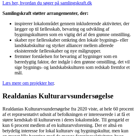
Læs her, hvordan du søger på samlingskraft.dk
Samlingskraft støtter arrangementer, der:
inspirerer lokalområdet gennem inkluderende aktiviteter, der
lægger op til fællesskab, bevaring og udvikling af
bygningskulturen som en vigtig del af den grønne omstilling.
skaber nye fællesskaber omkring den lokale bygnings- eller
landskabskultur og styrker alliancer mellem allerede
eksisterende fællesskaber og nye målgrupper.
fremmer forståelsen for bevaring af bygninger som en
bæredygtig faktor, der indgår i den grønne omstilling, det vil
sige bygnings- og landskabskulturen som redskab fremfor et
mål.
Læs mere om projekter her
.
Realdanias Kulturarvsundersøgelse
Realdanias Kulturarvsundersøgelse fra 2020 viste, at hele 60 procent
af et repræsentativt udsnit af befolkningen er interesserede i at få et
større kendskab til kulturarven i deres lokalområde. Til gengæld er
kun 6 procent medlem af en kulturarvsforening. Der er altså en
betydelig interesse for lokal kulturarv og bygningskultur, men kun