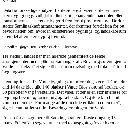
Realdania.
Data fra forskellige analyser fra de senere år viser, at det er mere
bæredygtigt og gavnligt for klimaet at genanvende materialer eller
transformere eksisterende byggeri fremfor at producere nyt. Derfor
støtter Samlingskraft arrangementer, der fremmer forståelsen for og
bevidstheden om, hvordan eksisterende bygnings- og landskabsrum
er en del af en bæredygtig fremtid.
Lokalt engagement vækker stor interesse
Tre steder i landet har man allerede gennemført de første
arrangementer med støtte fra Samlingskraft. Bevaringsforeningen for
Varde har f.eks. fået støtte til en filmfremvisning med fokus på lokal
bygningsarv.
Henning Jensen fra Varde bygningskulturforening siger: “På mindre
end 14 dage blev alle 140 pladser i Varde Bios store sal booket, og
50 personer var på venteliste. Det viser, at der er en stor interesse for
bygningsbevaring, formidling og fællesskab. Og ikke kun blandt
vore medlemmer. For mange af de tilmeldte er ikke medlemmer”,
siger Henning Jensen fra Bevaringsforeningen for Varde.
Fristen for ansøgninger til Samlingskraft er i første omgang 15.
marts. Puljen kan søges i tre år med to ansøgningsfrister hvert år.