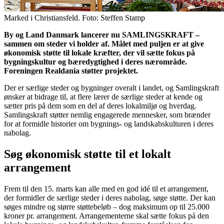
Marked i Christiansfeld. Foto: Steffen Stamp
By og Land Danmark lancerer nu SAMLINGSKRAFT –
sammen om steder vi holder af. Målet med puljen er at give
økonomisk støtte til lokale kræfter, der vil sætte fokus på
bygningskultur og bæredygtighed i deres nærområde.
Foreningen Realdania støtter projektet.
Der er særlige steder og bygninger overalt i landet, og Samlingskraft
ønsker at bidrage til, at flere lærer de særlige steder at kende og
sætter pris på dem som en del af deres lokalmiljø og hverdag.
Samlingskraft støtter nemlig engagerede mennesker, som brænder
for at formidle historier om bygnings- og landskabskulturen i deres
nabolag.
Søg økonomisk støtte til et lokalt
arrangement
Frem til den 15. marts kan alle med en god idé til et arrangement,
der formidler de særlige steder i deres nabolag, søge støtte. Der kan
søges mindre og større støttebeløb – dog maksimum op til 25.000
kroner pr. arrangement. Arrangementerne skal sætte fokus på den