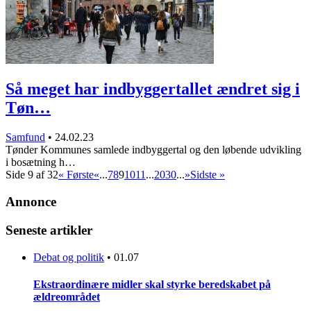
Så meget har indbyggertallet ændret sig i
Tøn…
Samfund
•
24.02.23
Tønder Kommunes samlede indbyggertal og den løbende udvikling
i bosætning h…
Side 9 af 32
« Første
«
...
7
8
9
10
11
...
20
30
...
»
Sidste »
Annonce
Seneste artikler
Debat og politik
•
01.07
Ekstraordinære midler skal styrke beredskabet på
ældreområdet