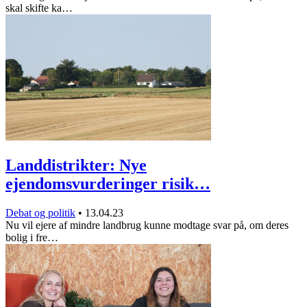
skal skifte ka…
Landdistrikter: Nye
ejendomsvurderinger risik…
Debat og politik
•
13.04.23
Nu vil ejere af mindre landbrug kunne modtage svar på, om deres
bolig i fre…