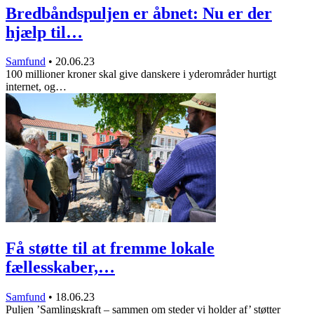
Bredbåndspuljen er åbnet: Nu er der
hjælp til…
Samfund
•
20.06.23
100 millioner kroner skal give danskere i yderområder hurtigt
internet, og…
Få støtte til at fremme lokale
fællesskaber,…
Samfund
•
18.06.23
Puljen ’Samlingskraft – sammen om steder vi holder af’ støtter