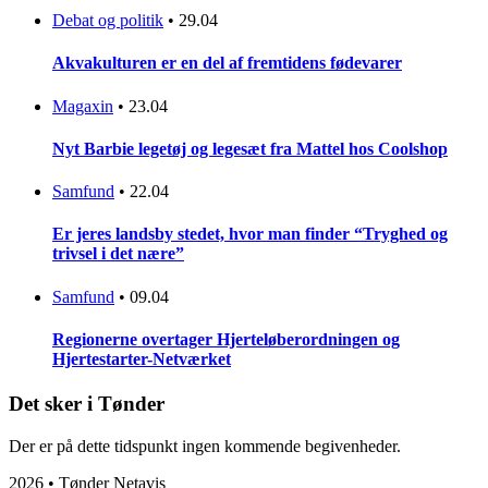
Debat og politik
•
29.04
Akvakulturen er en del af fremtidens fødevarer
Magaxin
•
23.04
Nyt Barbie legetøj og legesæt fra Mattel hos Coolshop
Samfund
•
22.04
Er jeres landsby stedet, hvor man finder “Tryghed og
trivsel i det nære”
Samfund
•
09.04
Regionerne overtager Hjerteløberordningen og
Hjertestarter-Netværket
Det sker i Tønder
Der er på dette tidspunkt ingen kommende begivenheder.
2026 • Tønder Netavis