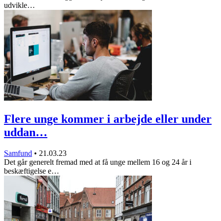
udvikle…
Flere unge kommer i arbejde eller under
uddan…
Samfund
•
21.03.23
Det går generelt fremad med at få unge mellem 16 og 24 år i
beskæftigelse e…