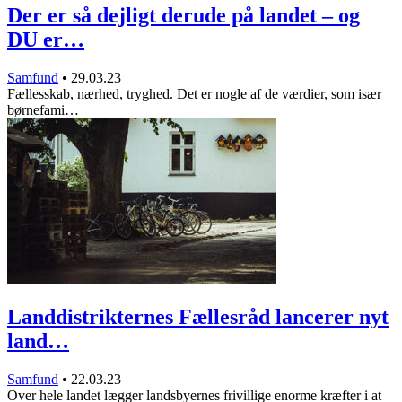
Der er så dejligt derude på landet – og
DU er…
Samfund
•
29.03.23
Fællesskab, nærhed, tryghed. Det er nogle af de værdier, som især
børnefami…
Landdistrikternes Fællesråd lancerer nyt
land…
Samfund
•
22.03.23
Over hele landet lægger landsbyernes frivillige enorme kræfter i at