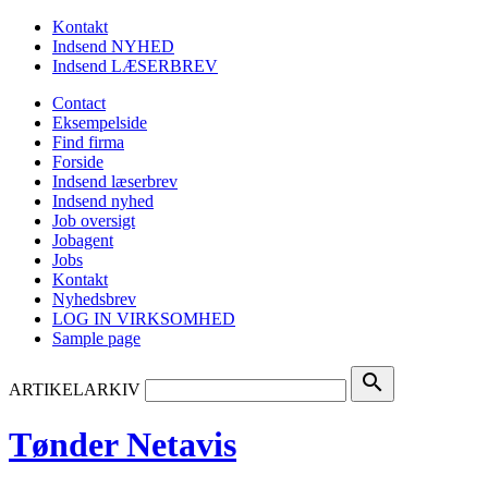
Kontakt
Indsend NYHED
Indsend LÆSERBREV
Contact
Eksempelside
Find firma
Forside
Indsend læserbrev
Indsend nyhed
Job oversigt
Jobagent
Jobs
Kontakt
Nyhedsbrev
LOG IN VIRKSOMHED
Sample page
search
ARTIKELARKIV
Tønder Netavis