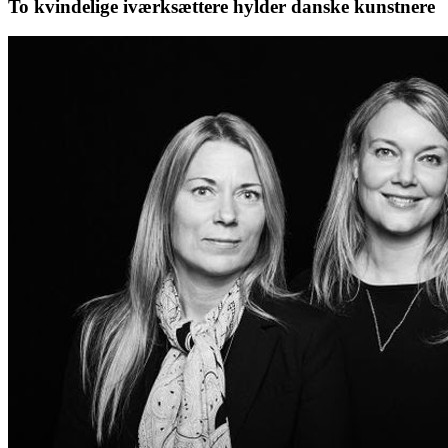
To kvindelige iværksættere hylder danske kunstnere