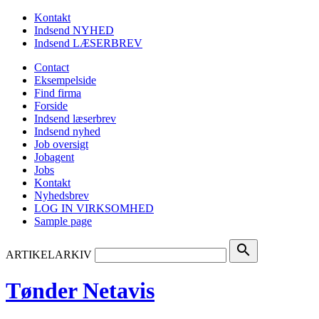
Kontakt
Indsend NYHED
Indsend LÆSERBREV
Contact
Eksempelside
Find firma
Forside
Indsend læserbrev
Indsend nyhed
Job oversigt
Jobagent
Jobs
Kontakt
Nyhedsbrev
LOG IN VIRKSOMHED
Sample page
search
ARTIKELARKIV
Tønder Netavis