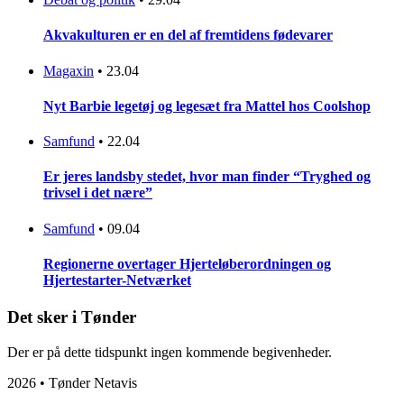
Akvakulturen er en del af fremtidens fødevarer
Magaxin
•
23.04
Nyt Barbie legetøj og legesæt fra Mattel hos Coolshop
Samfund
•
22.04
Er jeres landsby stedet, hvor man finder “Tryghed og
trivsel i det nære”
Samfund
•
09.04
Regionerne overtager Hjerteløberordningen og
Hjertestarter-Netværket
Det sker i Tønder
Der er på dette tidspunkt ingen kommende begivenheder.
2026 • Tønder Netavis