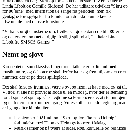
Virksomheden bag ’Skru op for’-spillene, består af iværksætterne
Linda Libolt og Camilla Skibsted. De har tidligere udviklet ”Skru op
for 80´erne” med internationale sange fra perioden, men fik
gentagne forespørgsler fra kunder, om de ikke kunne lave et
tilsvarende med danske kunstnere.
“Vi har spurgt danskerne om, hvilke sange de dansede til i 80´erne
og det er der kommet et rigtigt festligt spil ud af, ” udtaler Linda
Libolt fra SMSCS Games. ”
Nemt og sjovt
Konceptet er som klassisk bingo, men tallene er skiftet ud med
musiknumre, og deltagerne skal derfor lytte sig frem til, om det er et
nummer, der er på deres spilleplade.
Det skal først og fremmest være sjovt og nemt at have med og gå til.
Vi tror, at alle har prøvet at sidde til en middag, hvor der er stemning
for at spille et spil, og så er reglerne så komplicerede, at stemningen
ryger, inden man kommer i gang. Vores spil har enkle regler og man
er i gang efter få minutter.
I september 2021 udkom “Skru op for Thomas Helmig” i
forbindelse med Thomas Helmigs koncert i Malaga.
Musik samler os på tværs af alder, køn, kulturelle og religiøse