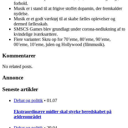
forhold.
Musik er i stand til at frigive stoffet dopamin, der fremkalder
nydelse.
Musik er et godt værktøj til at skabe fælles oplevelser og
dermed fællesskab.
SMSCS Games blev grundlagt under corona-nedlukning af to
kvindelige iværksættere.
Flere varianter: Skru op for 70’erne, 80’erne, 90’erne,
00’erne, 10’erne, julen og Hollywood (filmmusik).
Kommentarer
No related posts.
Annonce
Seneste artikler
Debat og politik
•
01.07
Ekstraordinære midler skal styrke beredskabet på
ældreområdet
Debat og politik
•
29.04