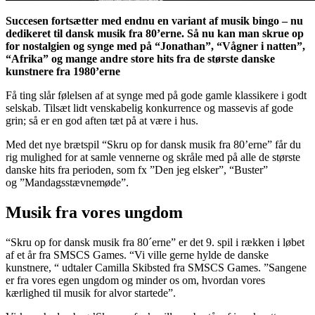
Succesen fortsætter med endnu en variant af musik bingo – nu
dedikeret til dansk musik fra 80’erne. Så nu kan man skrue op
for nostalgien og synge med på “Jonathan”, “Vågner i natten”,
“Afrika” og mange andre store hits fra de største danske
kunstnere fra 1980’erne
Få ting slår følelsen af at synge med på gode gamle klassikere i godt
selskab. Tilsæt lidt venskabelig konkurrence og massevis af gode
grin; så er en god aften tæt på at være i hus.
Med det nye brætspil “Skru op for dansk musik fra 80’erne” får du
rig mulighed for at samle vennerne og skråle med på alle de største
danske hits fra perioden, som fx ”Den jeg elsker”, “Buster”
og ”Mandagsstævnemøde”.
Musik fra vores ungdom
“Skru op for dansk musik fra 80´erne” er det 9. spil i rækken i løbet
af et år fra SMSCS Games. “Vi ville gerne hylde de danske
kunstnere, “ udtaler Camilla Skibsted fra SMSCS Games. ”Sangene
er fra vores egen ungdom og minder os om, hvordan vores
kærlighed til musik for alvor startede”.