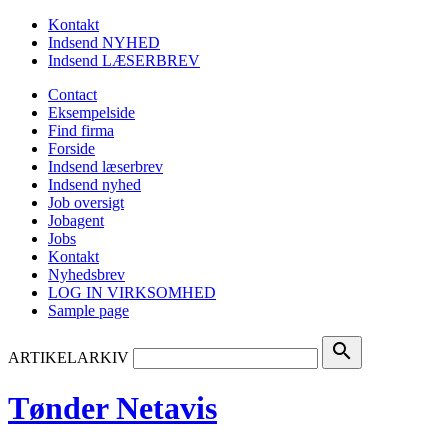
Kontakt
Indsend NYHED
Indsend LÆSERBREV
Contact
Eksempelside
Find firma
Forside
Indsend læserbrev
Indsend nyhed
Job oversigt
Jobagent
Jobs
Kontakt
Nyhedsbrev
LOG IN VIRKSOMHED
Sample page
search
ARTIKELARKIV
Tønder Netavis