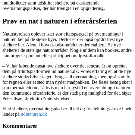
muldtoiletter samt udskiftet sheltere på eksisterende
overnatningspladser, der har trængt til en opgradering.
Prøv en nat i naturen i efterårsferien
Naturstyrelsen oplever især stor efterspørgsel på overnatninger i
naturen tæt på de større byer. Derfor er der også opført flest nye
sheltere her. Alene i hovedstadsområdet er der etableret 52 nye
sheltere i de statslige naturområder. Nogle af dem kan bookes, andre
kan bruges spontant efter princippet om først-til-mølle.
– Vi har løbende opsat nye sheltere over det seneste år og oprettet
dem på friluftsplatformen udinaturen.dk. Vores erfaring er, at de nye
sheltere straks bliver taget i brug – til overnatning, men også som ly
for regnen eller et sted man nyder madpakken. De fleste besøg sker i
sommermånederne, så hvis man har lyst til en overnatning i naturen i
den kommende efterårsferie, er der stadig rig mulighed for det, siger
Peter Ilsøe, direktør i Naturstyrelsen.
Find sheltere, overnatningspladser til telt og frie teltningsskove i hele
landet på
udinaturen.dk
Kommentarer