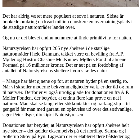
Det har aldrig været mere populært at sove i naturen. Sidste år
bookede omkring en kvart million danskere en overnatningsplads i
de statslige naturområder landet over.
Og nu er det blevet endnu nemmere at finde primitivt ly for natten.
Naturstyrelsen har opført 265 nye sheltere i de statslige
naturområder i hele Danmark takket være en bevilling fra A.P.
Møller og Hustru Chastine Mc-Kinney Møllers Fond til almene
Formaal på 16 millioner kroner. Det er tæt på en fordobling af
antallet af Naturstyrelsens sheltere i vores fælles natur.
– Mange har fået øjnene op for, at naturen byder på en særlig ro.
Når vi skræller moderne bekvemmeligheder væk, er der tid og rum
til nærvær. Derfor er vi også utrolig glade for donationen fra A.P.
Møller Fonden, der betyder, at endnu flere kan prøve en nat i
naturen. Man skal se langt efter stikkontakter og træk-og-slip – til
gengæld får man med garanti en oplevelse ud over det sædvanlige,
siger Peter Ilsøe, direktør i Naturstyrelsen.
Donationen har betydet, at Naturstyrelsen har opført sheltere helt
nye steder – det gælder eksempelvis på det nordlige Samsø og i
Sollerup Skov på Fyn. Ligesom der er etableret flere bålsteder og