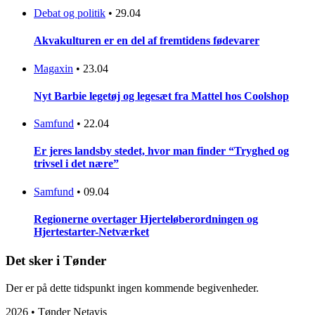
Debat og politik
•
29.04
Akvakulturen er en del af fremtidens fødevarer
Magaxin
•
23.04
Nyt Barbie legetøj og legesæt fra Mattel hos Coolshop
Samfund
•
22.04
Er jeres landsby stedet, hvor man finder “Tryghed og
trivsel i det nære”
Samfund
•
09.04
Regionerne overtager Hjerteløberordningen og
Hjertestarter-Netværket
Det sker i Tønder
Der er på dette tidspunkt ingen kommende begivenheder.
2026 • Tønder Netavis