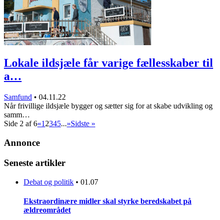
Lokale ildsjæle får varige fællesskaber til
a…
Samfund
•
04.11.22
Når frivillige ildsjæle bygger og sætter sig for at skabe udvikling og
samm…
Side 2 af 6
«
1
2
3
4
5
...
»
Sidste »
Annonce
Seneste artikler
Debat og politik
•
01.07
Ekstraordinære midler skal styrke beredskabet på
ældreområdet