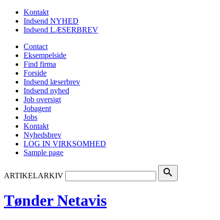
Kontakt
Indsend NYHED
Indsend LÆSERBREV
Contact
Eksempelside
Find firma
Forside
Indsend læserbrev
Indsend nyhed
Job oversigt
Jobagent
Jobs
Kontakt
Nyhedsbrev
LOG IN VIRKSOMHED
Sample page
search
ARTIKELARKIV
Tønder Netavis