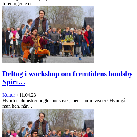
foreningerne o…
Deltag i workshop om fremtidens landsby
Spiri…
Kultur
•
11.04.23
Hvorfor blomstrer nogle landsbyer, mens andre visner? Hvor går
man hen, når…